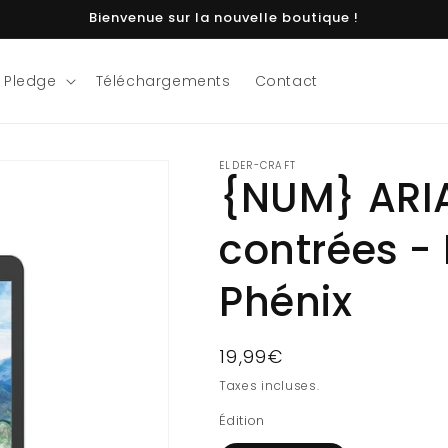
Bienvenue sur la nouvelle boutique !
 Pledge
Téléchargements
Contact
ELDER-CRAFT
{NUM} ARIA
contrées -
Phénix
Prix
19,99€
habituel
Taxes incluses.
Édition