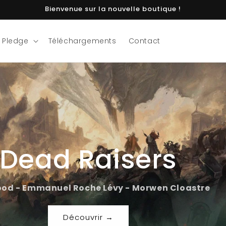
Bienvenue sur la nouvelle boutique !
 Pledge
Téléchargements
Contact
he Great Old On
Jules Irudimena
- Morwen Cloastre
Découvrir →