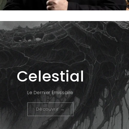
Cthulhu
Shellshock Asylum
Découvrir →