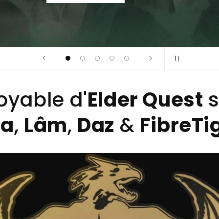
oyable d'
Elder Quest
s
ea
,
Lâm
,
Daz
&
FibreTig