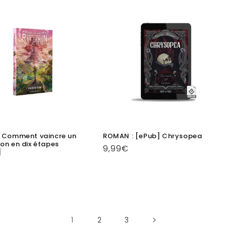
 Comment vaincre un
ROMAN : [ePub] Chrysopea
on en dix étapes
Prix
9,99€
]
habituel
el
1
2
3