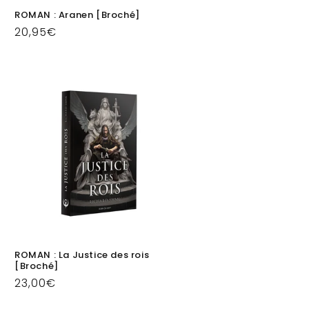
ROMAN : Aranen [Broché]
Prix
20,95€
habituel
ROMAN : La Justice des rois
[Broché]
Prix
23,00€
habituel