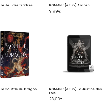
Le Jeu des traîtres
ROMAN : [ePub] Aranen
]
Prix
9,99€
habituel
el
 Le Souffle du Dragon
ROMAN : [ePub] La Justice des
]
rois
Prix
23,00€
el
habituel