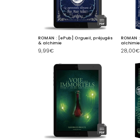
ROMAN : [ePub] Orgueil, préjugés
ROMAN : 
& alchimie
alchimie
Prix
9,99€
Prix
28,00€
habituel
habitu