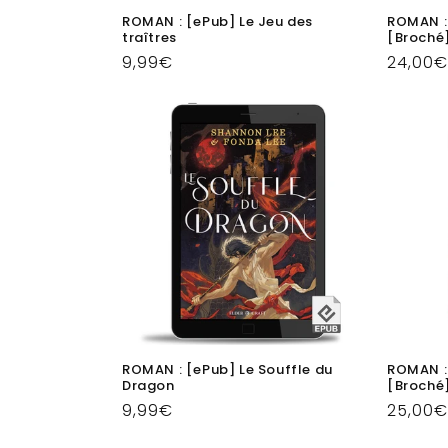
ROMAN : [ePub] Le Jeu des
ROMAN : 
traîtres
[Broché
Prix
9,99€
Prix
24,00€
habituel
habitu
ROMAN : [ePub] Le Souffle du
ROMAN :
Dragon
[Broché
Prix
9,99€
Prix
25,00€
habituel
habitu