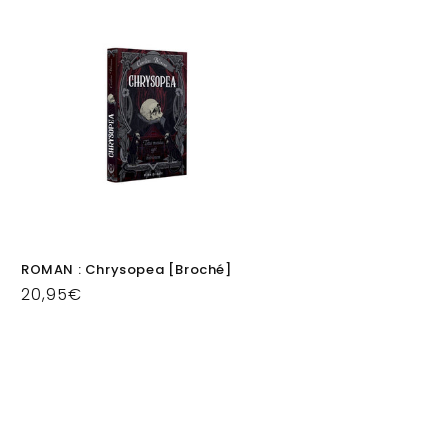
ROMAN : Chrysopea [Broché]
Prix
20,95€
habituel