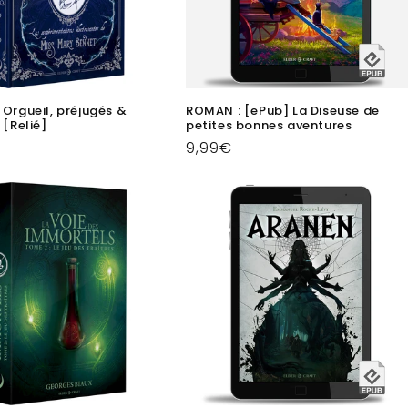
Orgueil, préjugés &
ROMAN : [ePub] La Diseuse de
 [Relié]
petites bonnes aventures
Prix
9,99€
el
habituel