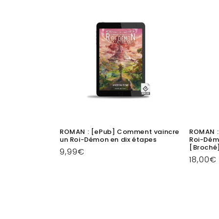
ROMAN : [ePub] Comment vaincre
ROMAN :
un Roi-Démon en dix étapes
Roi-Dém
[Broché
Prix
9,99€
Prix
18,00€
habituel
habitu