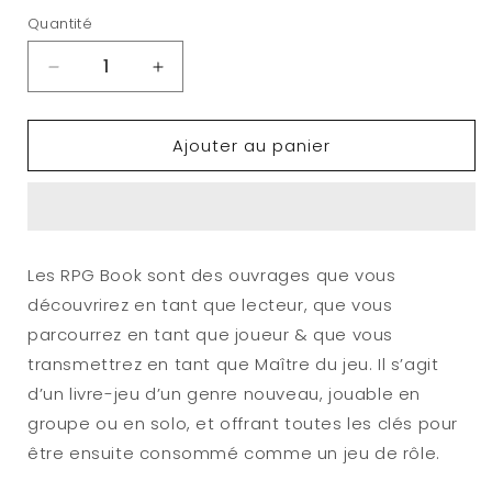
Quantité
Réduire
Augmenter
la
la
quantité
quantité
Ajouter au panier
de
de
CTHULHU
CTHULHU
:
:
Édition
Édition
Collector
Collector
-
-
Les RPG Book sont des ouvrages que vous
Le
Le
découvrirez en tant que lecteur, que vous
Pacte
Pacte
d&#39;Innsmouth
d&#39;Innsmouth
parcourrez en tant que joueur & que vous
transmettrez en tant que Maître du jeu. Il s’agit
d’un livre-jeu d’un genre nouveau, jouable en
groupe ou en solo, et offrant toutes les clés pour
être ensuite consommé comme un jeu de rôle.