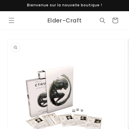
et
Bienvenue sur la nouvelle boutique !
passer
au
contenu
Elder-Craft
Panier
Passer aux
informations
produits