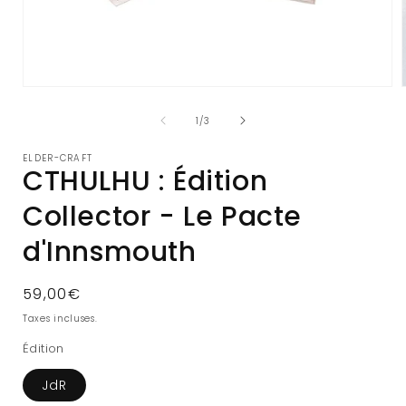
Ouvrir
le
l
média
de
1
/
3
1
dans
ELDER-CRAFT
une
CTHULHU : Édition
fenêtre
modale
Collector - Le Pacte
d'Innsmouth
Prix
59,00€
habituel
Taxes incluses.
Édition
JdR