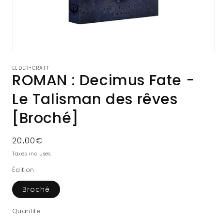
Ouvrir
le
ELDER-CRAFT
média
ROMAN : Decimus Fate -
1
dans
une
Le Talisman des rêves
fenêtre
modale
[Broché]
Prix
20,00€
habituel
Taxes incluses.
Édition
Broché
Quantité