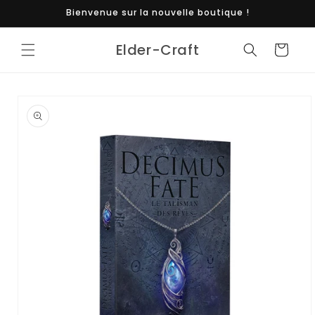
et
Bienvenue sur la nouvelle boutique !
passer
au
contenu
Elder-Craft
Panier
Passer aux
informations
produits