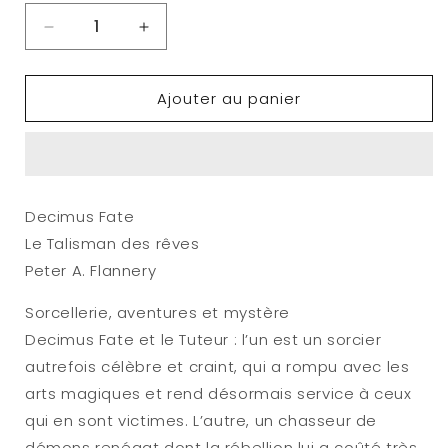
Réduire
Augmenter
la
la
quantité
quantité
Ajouter au panier
de
de
ROMAN
ROMAN
:
:
Decimus
Decimus
Fate
Fate
-
-
Decimus Fate
Le
Le
Le Talisman des rêves
Talisman
Talisman
des
des
Peter A. Flannery
rêves
rêves
[Broché]
[Broché]
Sorcellerie, aventures et mystère
Decimus Fate et le Tuteur : l’un est un sorcier
autrefois célèbre et craint, qui a rompu avec les
arts magiques et rend désormais service à ceux
qui en sont victimes. L’autre, un chasseur de
démons renégat dont la rébellion lui a coûté très