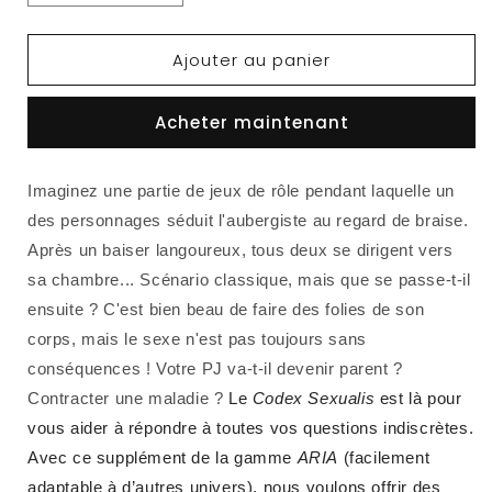
la
la
quantité
quantité
Ajouter au panier
de
de
ARIA
ARIA
:
:
Acheter maintenant
Codex
Codex
Sexualis
Sexualis
Imaginez une partie de jeux de rôle pendant laquelle un
des personnages séduit l'aubergiste au regard de braise.
Après un baiser langoureux, tous deux se dirigent vers
sa chambre... Scénario classique, mais que se passe-t-il
ensuite ? C'est bien beau de faire des folies de son
corps, mais le sexe n'est pas toujours sans
conséquences ! Votre PJ va-t-il devenir parent ?
Contracter une maladie ?
Le
Codex Sexualis
est là pour
vous aider à répondre à toutes vos questions indiscrètes.
Avec ce supplément de la gamme
ARIA
(facilement
adaptable à d’autres univers), nous voulons offrir des