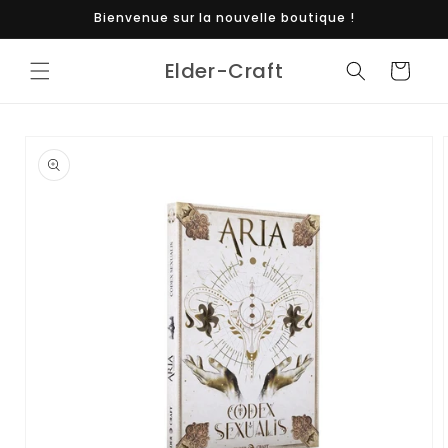
et
Bienvenue sur la nouvelle boutique !
passer
au
contenu
Elder-Craft
Panier
Passer aux
informations
produits