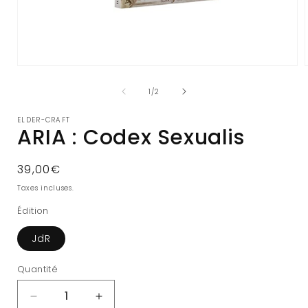
Ouvrir
le
l
média
de
1
/
2
1
dans
ELDER-CRAFT
une
ARIA : Codex Sexualis
fenêtre
modale
Prix
39,00€
habituel
Taxes incluses.
Édition
JdR
Quantité
Réduire
Augmenter