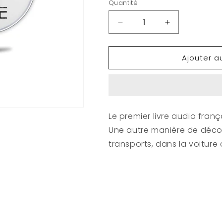
Quantité
Réduire
Augmenter
la
la
quantité
quantité
Ajouter a
de
de
ORESTE
ORESTE
:
:
CD
CD
-
-
Audio
Audio
Le premier livre audio franç
Book
Book
Une autre manière de déco
-
-
Les
Les
transports, dans la voiture
Mondes
Mondes
Alignés
Alignés