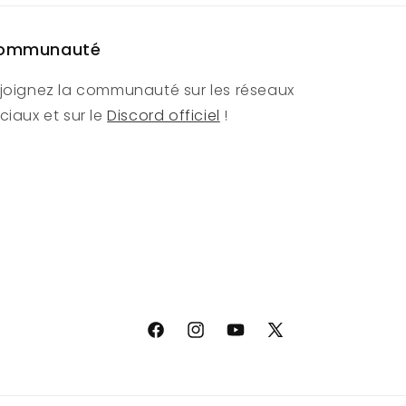
ommunauté
joignez la communauté sur les réseaux
ciaux et sur le
Discord officiel
!
Facebook
Instagram
YouTube
X
(Twitter)