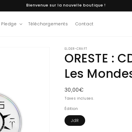
Bienvenue sur la nouvelle boutique !
 Pledge
Téléchargements
Contact
ELDER-CRAFT
ORESTE : C
Les Mondes
Prix
30,00€
habituel
Taxes incluses.
Édition
JdR